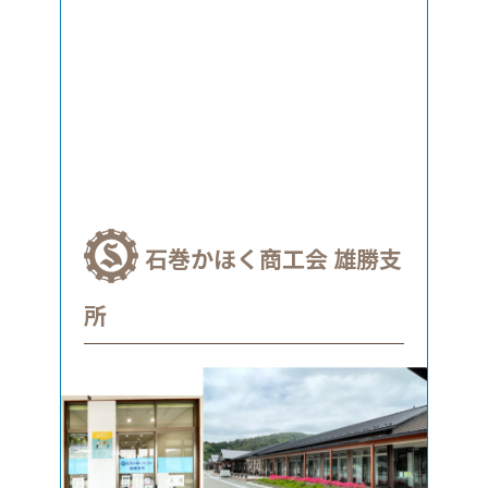
石巻かほく商工会 雄勝支
所