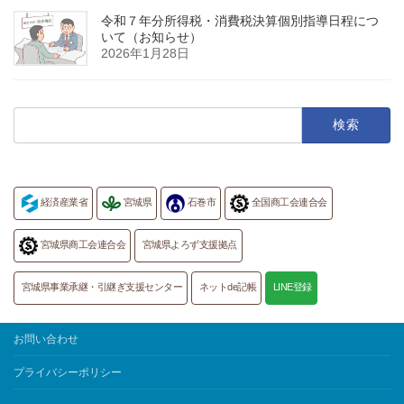
令和７年分所得税・消費税決算個別指導日程につ
いて（お知らせ）
2026年1月28日
検
索:
経済産業省
宮城県
石巻市
全国商工会連合会
宮城県商工会連合会
宮城県よろず支援拠点
宮城県事業承継・引継ぎ支援センター
ネットde記帳
LINE登録
お問い合わせ
プライバシーポリシー