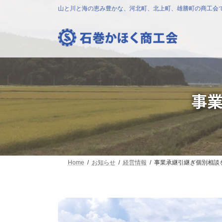
コ
ナ
山と川と海の恵み豊かな、河北町、北上町、雄勝町の商工会
ン
ビ
テ
ゲ
ン
ー
ツ
シ
へ
ョ
ス
ン
キ
に
ッ
移
事
プ
動
Home
お知らせ
経営情報
事業承継引継ぎ個別相談