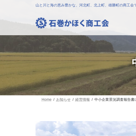
コ
ナ
山と川と海の恵み豊かな、河北町、北上町、雄勝町の商工会
ン
ビ
テ
ゲ
ン
ー
ツ
シ
へ
ョ
ス
ン
キ
に
ッ
移
プ
動
Home
お知らせ
経営情報
中小企業景況調査報告書