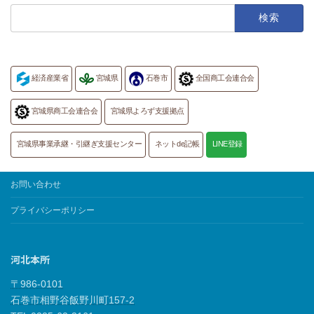
検
索:
経済産業省
宮城県
石巻市
全国商工会連合会
宮城県商工会連合会
宮城県よろず支援拠点
宮城県事業承継・引継ぎ支援センター
ネットde記帳
LINE登録
お問い合わせ
プライバシーポリシー
河北本所
〒986-0101
石巻市相野谷飯野川町157-2