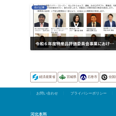
前の記事
令和６年度特産品評価委員会事業における 「buyer’s room 2024（9月の部）」の商品募集について
2024年6月18日
経済産業省
宮城県
石巻市
全国
お問い合わせ
プライバシーポリシー
河北本所