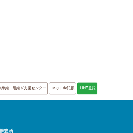
業承継・引継ぎ支援センター
ネットde記帳
LINE登録
勝支所