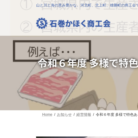
コ
ナ
山と川と海の恵み豊かな、河北町、北上町、雄勝町の商工会
ン
ビ
テ
ゲ
ン
ー
ツ
シ
へ
ョ
ス
ン
キ
に
ッ
移
令和６年度 多様で特
プ
動
Home
お知らせ
経営情報
令和６年度 多様で特色