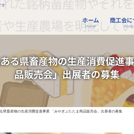
です
ホーム
商工会に
Home
Abou
色ある県畜産物の生産消費促進事
品販売会」出展者の募集
ある県畜産物の生産消費促進事業 「みやぎぶたたま商品販売会」出展者の募集