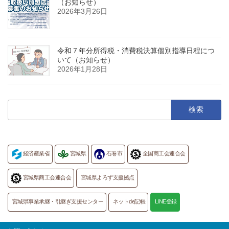
（お知らせ）
2026年3月26日
令和７年分所得税・消費税決算個別指導日程につ
いて（お知らせ）
2026年1月28日
検
索:
経済産業省
宮城県
石巻市
全国商工会連合会
宮城県商工会連合会
宮城県よろず支援拠点
宮城県事業承継・引継ぎ支援センター
ネットde記帳
LINE登録