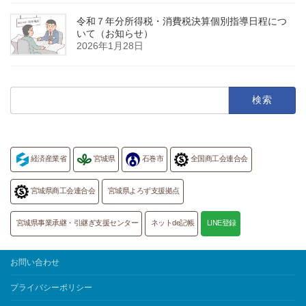
令和７年分所得税・消費税決算個別指導日程につ
いて（お知らせ）
2026年1月28日
検
索:
経済産業省
宮城県
石巻市
全国商工会連合会
宮城県商工会連合会
宮城県よろず支援拠点
宮城県事業承継・引継ぎ支援センター
ネットde記帳
LINE登録
お問い合わせ
プライバシーポリシー