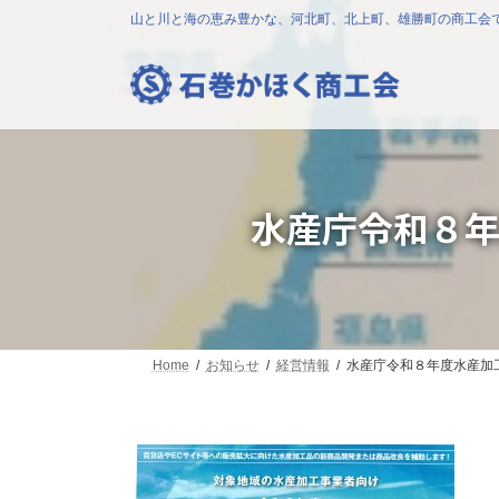
コ
ナ
山と川と海の恵み豊かな、河北町、北上町、雄勝町の商工会
ン
ビ
テ
ゲ
ン
ー
ツ
シ
へ
ョ
ス
ン
キ
に
ッ
移
水産庁令和８
プ
動
Home
お知らせ
経営情報
水産庁令和８年度水産加