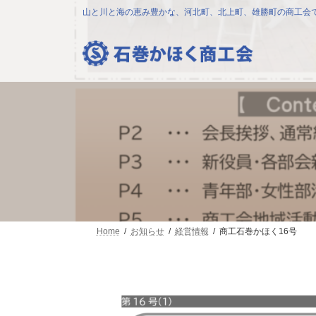
コ
ナ
山と川と海の恵み豊かな、河北町、北上町、雄勝町の商工会
ン
ビ
テ
ゲ
ン
ー
ツ
シ
へ
ョ
ス
ン
キ
に
ッ
移
プ
動
Home
お知らせ
経営情報
商工石巻かほく16号