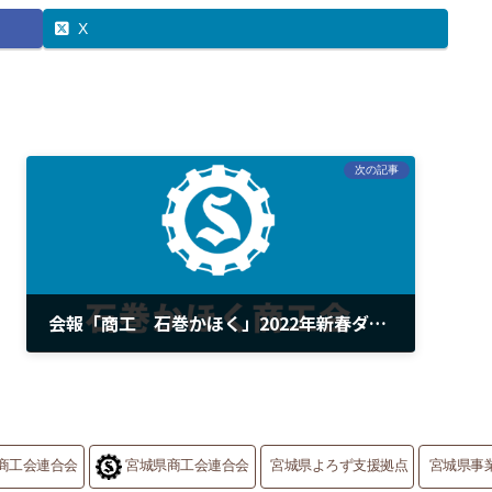
X
次の記事
会報「商工 石巻かほく」2022年新春ダイジェスト版
2022年1月21日
商工会連合会
宮城県商工会連合会
宮城県よろず支援拠点
宮城県事