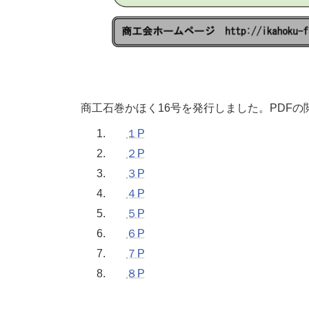
商工石巻かほく16号を発行しました。PDFの
１P
２P
３P
４P
５P
６P
７P
８P