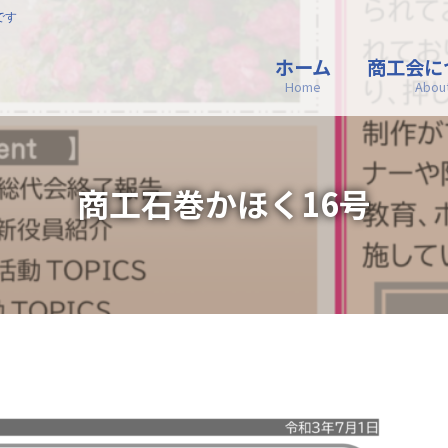
です
ホーム
商工会に
Home
Abou
商工石巻かほく16号