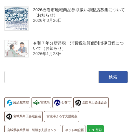
2026石巻市地域商品券取扱い加盟店募集について
（お知らせ）
2026年3月26日
令和７年分所得税・消費税決算個別指導日程につ
いて（お知らせ）
2026年1月28日
検
索:
経済産業省
宮城県
石巻市
全国商工会連合会
宮城県商工会連合会
宮城県よろず支援拠点
宮城県事業承継・引継ぎ支援センター
ネットde記帳
LINE登録